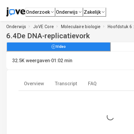
Onderzoek
Onderwijs
Zakelijk
Onderwijs
JoVE Core
Moleculaire biologie
Hoofdstuk 6 :
6.4
De DNA-replicatievork
Video
·
32.5K
weergaven
01:02
min
Overview
Transcript
FAQ
Loading...