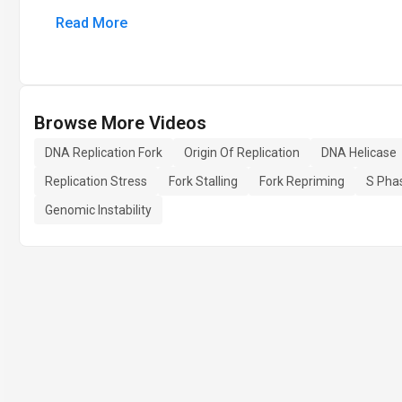
Read More
Browse More Videos
DNA Replication Fork
Origin Of Replication
DNA Helicase
Replication Stress
Fork Stalling
Fork Repriming
S Pha
Genomic Instability