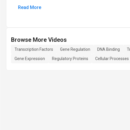
Read More
Browse More Videos
Transcription Factors
Gene Regulation
DNA Binding
T
Gene Expression
Regulatory Proteins
Cellular Processes