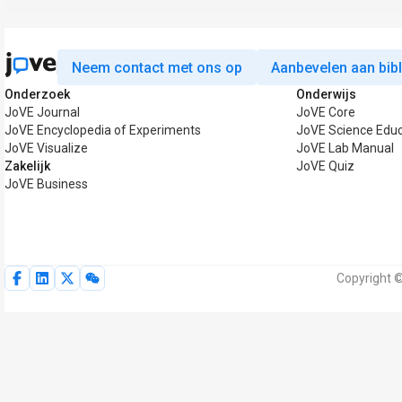
Neem contact met ons op
Aanbevelen aan bib
Onderzoek
Onderwijs
JoVE Journal
JoVE Core
JoVE Encyclopedia of Experiments
JoVE Science Educ
JoVE Visualize
JoVE Lab Manual
Zakelijk
JoVE Quiz
JoVE Business
Copyright 