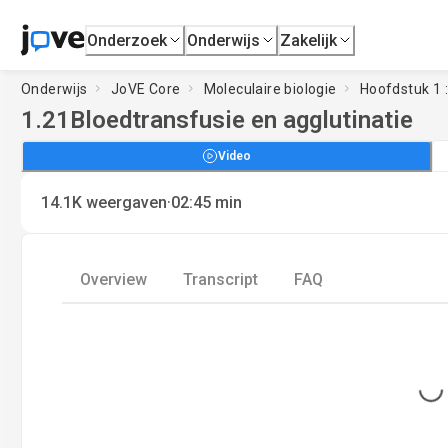
Onderzoek
Onderwijs
Zakelijk
Onderwijs
JoVE Core
Moleculaire biologie
Hoofdstuk 1 
1.21
Bloedtransfusie en agglutinatie
Video
·
14.1K
weergaven
02:45
min
Overview
Transcript
FAQ
Loading...