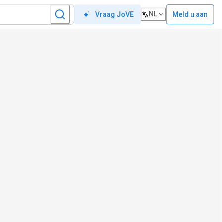
NL
Meld u aan
Vraag JoVE