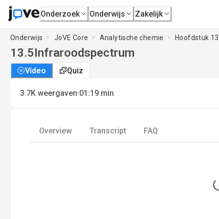
Onderzoek
Onderwijs
Zakelijk
Onderwijs
JoVE Core
Analytische chemie
Hoofdstuk 13 
13.5
Infraroodspectrum
Video
Quiz
·
3.7K
weergaven
01:19
min
Overview
Transcript
FAQ
L