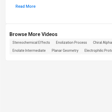
Read More
Browse More Videos
Stereochemical Effects
Enolization Process
Chiral Alph
Enolate Intermediate
Planar Geometry
Electrophilic Pro