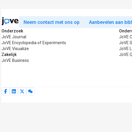
Neem contact met ons op
Aanbevelen aan bib
Onderzoek
Onder
JoVE Journal
JoVE C
JoVE Encyclopedia of Experiments
JoVE S
JoVE Visualize
JoVE L
Zakelijk
JoVE Q
JoVE Business