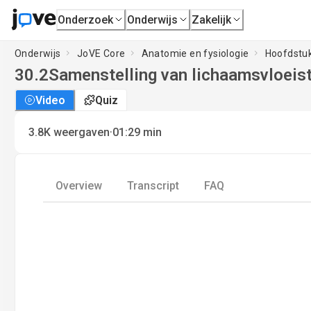
Onderzoek
Onderwijs
Zakelijk
Onderwijs
JoVE Core
Anatomie en fysiologie
Hoofdstuk
30.2
Samenstelling van lichaamsvloeis
Video
Quiz
·
3.8K
weergaven
01:29
min
Overview
Transcript
FAQ