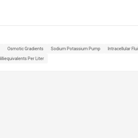
Osmotic Gradients
Sodium Potassium Pump
Intracellular Flu
illiequivalents Per Liter