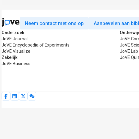
Neem contact met ons op
Aanbevelen aan bib
Onderzoek
Onderwij
JoVE Journal
JoVE Cor
JoVE Encyclopedia of Experiments
JoVE Scie
JoVE Visualize
JoVE Lab
Zakelijk
JoVE Qui
JoVE Business