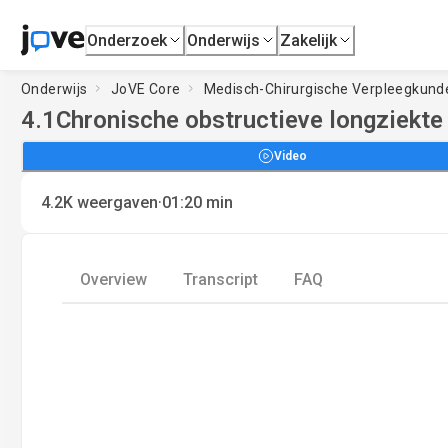
Onderzoek
Onderwijs
Zakelijk
Onderwijs
JoVE Core
Medisch-Chirurgische Verpleegkund
4.1
Chronische obstructieve longziekte I
Video
·
4.2K
weergaven
01:20
min
Overview
Transcript
FAQ