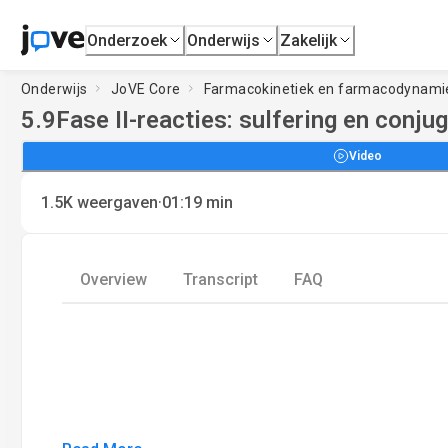
Onderzoek
Onderwijs
Zakelijk
Onderwijs
JoVE Core
Farmacokinetiek en farmacodynami
5.9
Fase II-reacties: sulfering en conj
Video
·
1.5K
weergaven
01:19
min
Overview
Transcript
FAQ