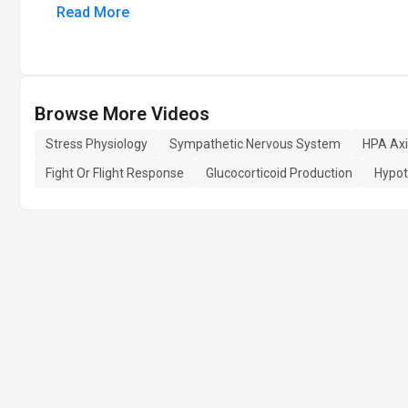
Read More
Browse More Videos
Stress Physiology
Sympathetic Nervous System
HPA Axi
Fight Or Flight Response
Glucocorticoid Production
Hypot