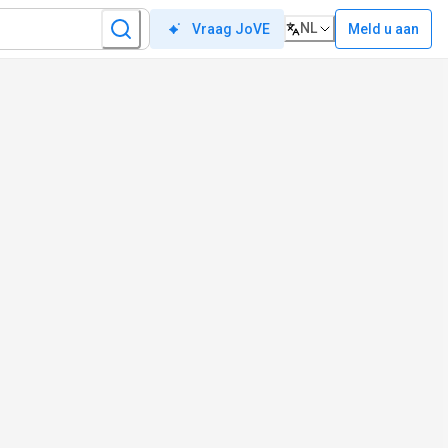
NL
Meld u aan
Vraag JoVE