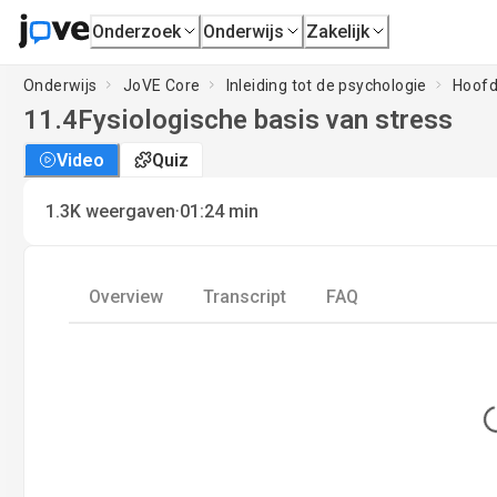
Onderzoek
Onderwijs
Zakelijk
Onderwijs
JoVE Core
Inleiding tot de psychologie
Hoofds
11.4
Fysiologische basis van stress
Video
Quiz
·
1.3K
weergaven
01:24
min
Overview
Transcript
FAQ
L