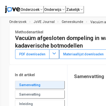
Onderzoek
Onderwijs
Zakelijk
Onderzoek
JoVE Journal
Geneeskunde
Vacuüm af
Methodenartikel
Vacuüm afgesloten dompeling in wa
kadaverische botmodellen
DOI:
10.3791/64764
⸱
2 december 2022
PDF downloaden
Materiaallijst downloaden
1
1
1
,
,
,
Brett A. Fong
James D. Crowley
William R. Walsh
Mat
1
Surgical and Orthopaedic Research Laboratories (SORL), Prin
In dit artikel
Samenvatting
Samenvatting
Samenvatting
Inleiding