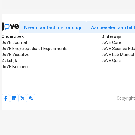
Neem contact met ons op
Aanbevelen aan bib
Onderzoek
Onderwijs
JoVE Journal
JoVE Core
JoVE Encyclopedia of Experiments
JoVE Science Edu
JoVE Visualize
JoVE Lab Manual
Zakelijk
JoVE Quiz
JoVE Business
Copyright