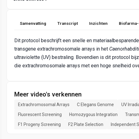
Samenvatting
Transcript
Inzichten
Biofarma-
Dit protocol beschrijft een snelle en materiaalbesparende
transgene extrachromosomale arrays in het
Caenorhabdit
ultraviolette (UV) bestraling. Bovendien is dit protocol bi
die extrachromosomale arrays met een hoge snelheid ov
Meer video's verkennen
Extrachromosomal Arrays
C Elegans Genome
UV Irradi
Fluorescent Screening
Homozygous Integration
Transm
F1 Progeny Screening
F2 Plate Selection
Independent S