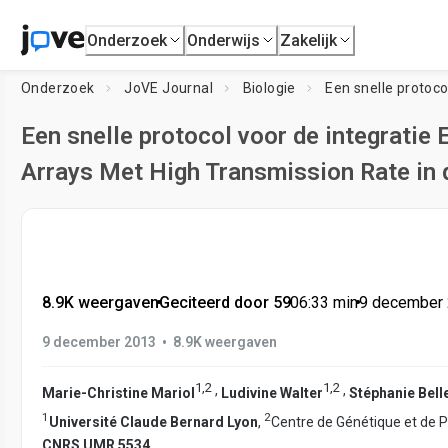
Onderzoek
Onderwijs
Zakelijk
Onderzoek
JoVE Journal
Biologie
Een snelle protocol voor de integrati
Arrays Met High Transmission Rate in 
8.9K weergaven
•
Geciteerd door 59
•
06:33
min
•
9 december
•
9 december 2013
8.9K weergaven
1
,
2
1
,
2
,
,
Marie-Christine Mariol
Ludivine Walter
Stéphanie Bell
1
2
Université Claude Bernard Lyon
,
Centre de Génétique et de Ph
CNRS UMR 5534