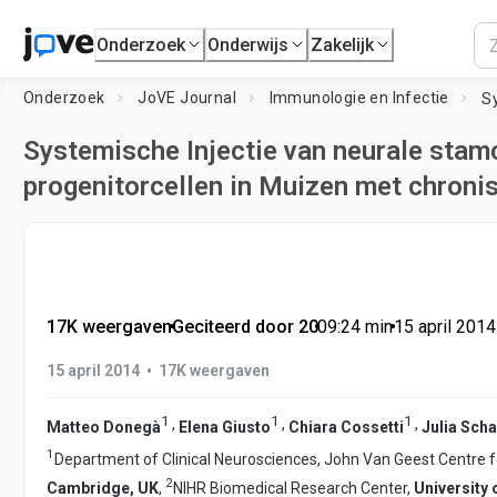
Onderzoek
Onderwijs
Zakelijk
Onderzoek
JoVE Journal
Immunologie en Infectie
Systemische Injectie van neurale stamc
progenitorcellen in Muizen met chroni
17K weergaven
•
Geciteerd door 20
•
09:24
min
•
15 april 2014
•
15 april 2014
17K weergaven
1
1
1
,
,
,
Matteo Donegà
Elena Giusto
Chiara Cossetti
Julia Scha
1
Department of Clinical Neurosciences, John Van Geest Centre f
2
Cambridge, UK
,
NIHR Biomedical Research Center,
University