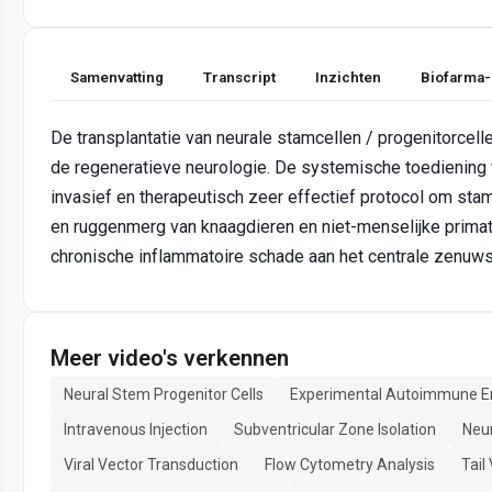
Samenvatting
Transcript
Inzichten
Biofarma-
De transplantatie van neurale stamcellen / progenitorcell
de regeneratieve neurologie. De systemische toediening v
invasief en therapeutisch zeer effectief protocol om sta
en ruggenmerg van knaagdieren en niet-menselijke prima
chronische inflammatoire schade aan het centrale zenuws
Meer video's verkennen
Neural Stem Progenitor Cells
Experimental Autoimmune En
Intravenous Injection
Subventricular Zone Isolation
Neu
Viral Vector Transduction
Flow Cytometry Analysis
Tail