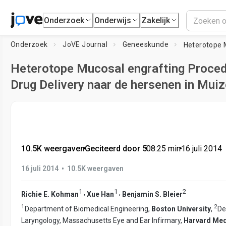
Onderzoek
Onderwijs
Zakelijk
Onderzoek
JoVE Journal
Geneeskunde
Heterotope Mucosal engrafting Proced
Drug Delivery naar de hersenen in Mui
10.5K weergaven
•
Geciteerd door 5
•
08:25
min
•
16 juli 2014
•
16 juli 2014
10.5K weergaven
1
1
2
,
,
Richie E. Kohman
Xue Han
Benjamin S. Bleier
1
2
Department of Biomedical Engineering,
Boston University
,
De
Laryngology, Massachusetts Eye and Ear Infirmary,
Harvard Med