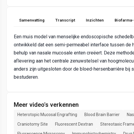
Samenvatting
Transcript
Inzichten
Biofarma-
Een muis model van menselijke endoscopische schedelba
ontwikkeld dat een semi-permeabel interface tussen de 
behulp van nasale mucosale enten creëert. Deze method
aflevering aan het centrale zenuwstelsel van hoogmolec
anders zijn uitgesloten door de bloed-hersenbarrière bij
bestuderen.
Meer video's verkennen
Heterotopic Mucosal Engrafting
Blood Brain Barrier
Nas
Craniotomy Site
Fluorescent Dextran
Stereotaxic Fram
Fluorescence Microscopy
Immunohistochemistry
Drug 