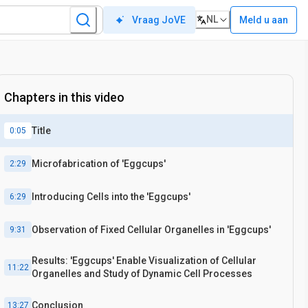
NL
Meld u aan
Vraag JoVE
Chapters in this video
Title
0:05
Microfabrication of 'Eggcups'
2:29
Introducing Cells into the 'Eggcups'
6:29
Observation of Fixed Cellular Organelles in 'Eggcups'
9:31
Results: 'Eggcups' Enable Visualization of Cellular
11:22
Organelles and Study of Dynamic Cell Processes
Conclusion
13:27