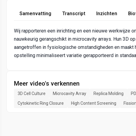
Samenvatting
Transcript
Inzichten
Bio
Wij rapporteren een inrichting en een nieuwe werkwijze 
nauwkeurig gerangschikt in microcavity arrays. Hun 3D op
aangetroffen in fysiologische omstandigheden en maakt he
opstelling minimaliseert variatie gerapporteerd in standa
Meer video's verkennen
3D Cell Culture
Microcavity Array
Replica Molding
PD
Cytokinetic Ring Closure
High Content Screening
Fissio