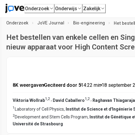
Onderzoek
Onderwijs
Zakelijk
Onderzoek
JoVE Journal
Bio-engineering
Het bestellen van enkele cellen en Sing
nieuw apparaat voor High Content Scr
8K weergaven
•
Geciteerd door 5
•
14:22
min
•
18 september 
1
,
2
1
,
2
,
,
Viktoria Wollrab
David Caballero
Raghavan Thiagaraj
1
Laboratory of Cell Physics,
Institut de Science et d'Ingénieri
2
Development and Stem Cells Program,
Institut de Génétique 
Université de Strasbourg