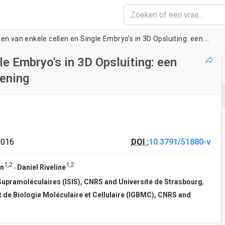
Het bestellen van enkele cellen en Single Embryo's in 3D Opsluiting: een nieuw apparaat voor High Content Screening
le Embryo's in 3D Opsluiting: een
eening
2016
DOI :
10.3791/51880-v
1
,
2
1
,
2
,
an
Daniel Riveline
e Supramoléculaires (ISIS), CNRS and Université de Strasbourg
,
et de Biologie Moléculaire et Cellulaire (IGBMC), CNRS and