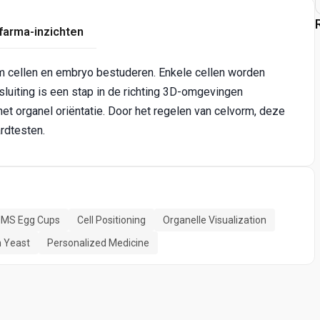
farma-inzichten
om cellen en embryo bestuderen. Enkele cellen worden
sluiting is een stap in de richting 3D-omgevingen
t organel oriëntatie. Door het regelen van celvorm, deze
ardtesten.
MS Egg Cups
Cell Positioning
Organelle Visualization
n Yeast
Personalized Medicine