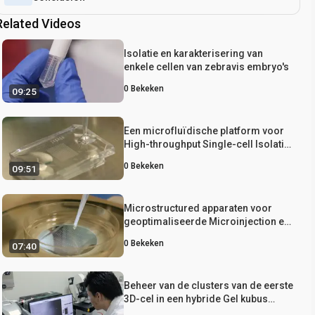
Related Videos
Isolatie en karakterisering van
enkele cellen van zebravis embryo's
0
Bekeken
09:25
Een microfluïdische platform voor
High-throughput Single-cell Isolatie
en Cultuur
0
Bekeken
09:51
Microstructured apparaten voor
geoptimaliseerde Microinjection en
beeldvorming van zebravis larven
0
Bekeken
07:40
Beheer van de clusters van de eerste
3D-cel in een hybride Gel kubus
apparaat voor herhaalbare patroon