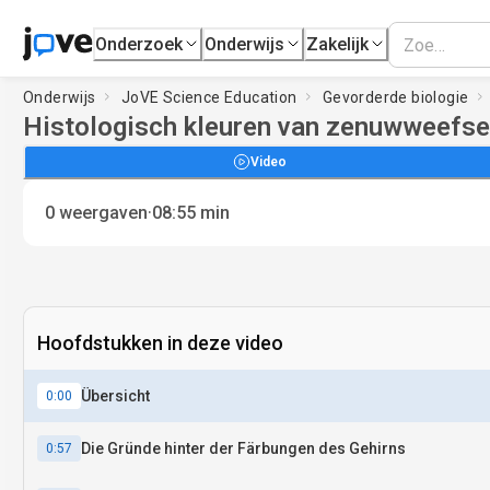
Onderzoek
Onderwijs
Zakelijk
Onderwijs
JoVE Science Education
Gevorderde biologie
Histologisch kleuren van zenuwweefse
Video
·
0
weergaven
08:55
min
Hoofdstukken in deze video
Übersicht
0:00
Die Gründe hinter der Färbungen des Gehirns
0:57