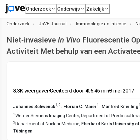
Onderzoek
Onderwijs
Zakelijk
Onderzoek
JoVE Journal
Immunologie en Infectie
Ni
Niet-invasieve
In Vivo
Fluorescentie O
Activiteit Met behulp van een Activat
8.3K weergaven
•
Geciteerd door 4
•
06:46
min
•
8 mei 2017
1
,
2
1
,
,
Johannes Schwenck
Florian C. Maier
Manfred Kneilling
1
Werner Siemens Imaging Center, Department of Preclinical Im
2
Department of Nuclear Medicine,
Eberhard Karls University o
Tübingen