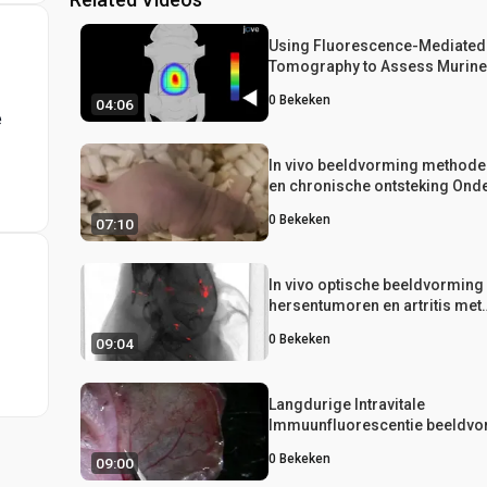
Using Fluorescence-Mediated
Tomography to Assess Murine 
Inflammation
0
Bekeken
04:06
e
In vivo beeldvorming methode
en chronische ontsteking Ond
0
Bekeken
07:10
In vivo optische beeldvorming
hersentumoren en artritis met
fluorescerende SAPC-DOPS n
0
Bekeken
09:04
Langdurige Intravitale
Immuunfluorescentie beeldvo
Tissue Matrix Bestanddelen m
0
Bekeken
09:00
Epifluorescentie en twee-foton
microscopie