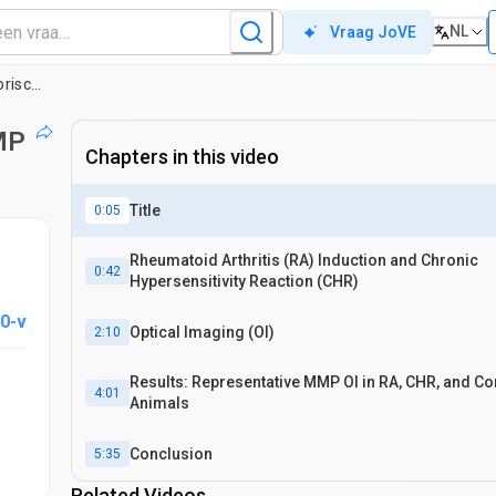
NL
Vraag JoVE
aging Agent
MP
Chapters in this video
Title
0:05
Rheumatoid Arthritis (RA) Induction and Chronic
0:42
Hypersensitivity Reaction (CHR)
0-v
Optical Imaging (OI)
2:10
Results: Representative MMP OI in RA, CHR, and Co
4:01
Animals
Conclusion
5:35
Related Videos