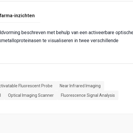
farma-inzichten
eeldvorming beschreven met behulp van een activeerbare optisch
ixmetalloproteinasen te visualiseren in twee verschillende
ctivatable Fluorescent Probe
Near Infrared Imaging
l
Optical Imaging Scanner
Fluorescence Signal Analysis