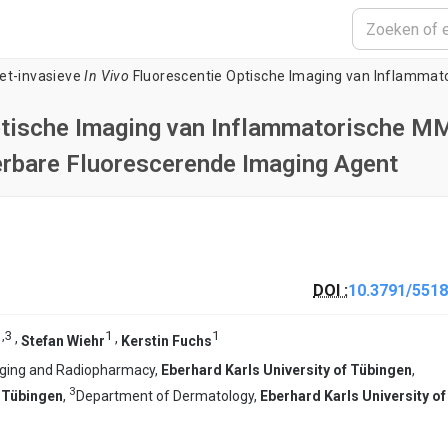
et-invasieve
In Vivo
Fluorescentie Optische Imaging van Inflammatorische MMP Activiteit Met behulp van een Activateerbare Fluorescerende Im
ptische Imaging van Inflammatorische M
eerbare Fluorescerende Imaging Agent
DOI :
10.3791/5518
1
,
3
1
1
,
,
Stefan Wiehr
Kerstin Fuchs
aging and Radiopharmacy,
Eberhard Karls University of Tübingen
,
3
f Tübingen
,
Department of Dermatology,
Eberhard Karls University of