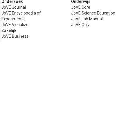
Onderzoek
Onderwijs
JoVE Journal
JoVE Core
JoVE Encyclopedia of
JoVE Science Education
Experiments
JoVE Lab Manual
JoVE Visualize
JoVE Quiz
Zakelijk
JoVE Business
Copyright © 2026 MyJoVE Corporation.