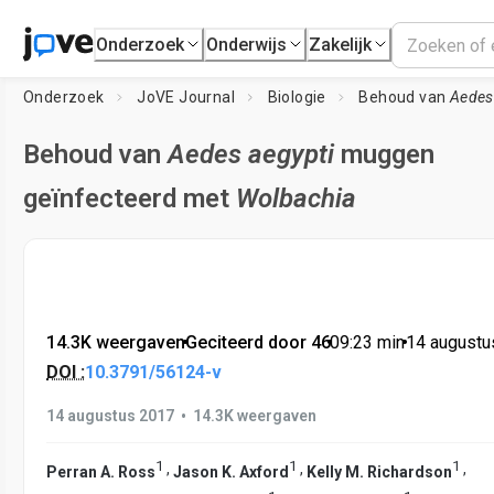
Onderzoek
Onderwijs
Zakelijk
Onderzoek
JoVE Journal
Biologie
Behoud van
Aedes
Behoud van
Aedes aegypti
muggen
geïnfecteerd met
Wolbachia
14.3K weergaven
•
Geciteerd door 46
•
09:23
min
•
14 augustu
DOI :
10.3791/56124-v
•
14 augustus 2017
14.3K weergaven
1
1
1
,
,
,
Perran A. Ross
Jason K. Axford
Kelly M. Richardson