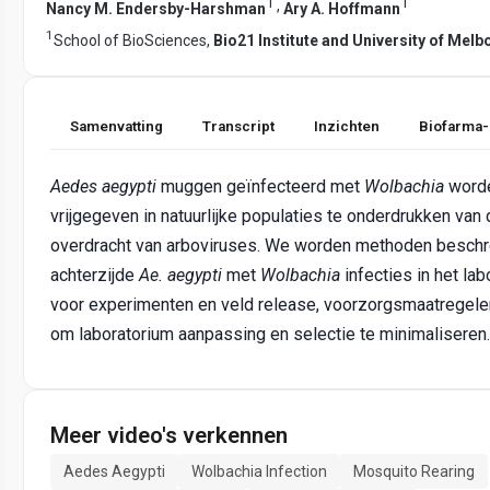
1
1
,
Nancy M. Endersby-Harshman
Ary A. Hoffmann
1
School of BioSciences,
Bio21 Institute and University of Melb
Samenvatting
Transcript
Inzichten
Biofarma-
Aedes aegypti
muggen geïnfecteerd met
Wolbachia
word
vrijgegeven in natuurlijke populaties te onderdrukken van
overdracht van arboviruses. We worden methoden besch
achterzijde
Ae. aegypti
met
Wolbachia
infecties in het la
voor experimenten en veld release, voorzorgsmaatregel
om laboratorium aanpassing en selectie te minimaliseren.
Meer video's verkennen
Aedes Aegypti
Wolbachia Infection
Mosquito Rearing