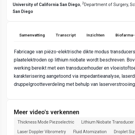
2
University of California San Diego
,
Department of Surgery, Sc
San Diego
Samenvatting
Transcript
Inzichten
Biofarma-
Fabricage van piëzo-elektrische dikte modus transducers 
plaatelektroden op lithium niobate wordt beschreven. B
werking bereikt met een transducerhouder en vloeistoft
karakterisering aangetoond via impedantieanalyse, laserd
druppelgrootteverdeling met behulp van laserverstrooiing
Meer video's verkennen
Thickness Mode Piezoelectric
Lithium Niobate Transducer
Laser Doppler Vibrometry
Fluid Atomization
Droplet Siz