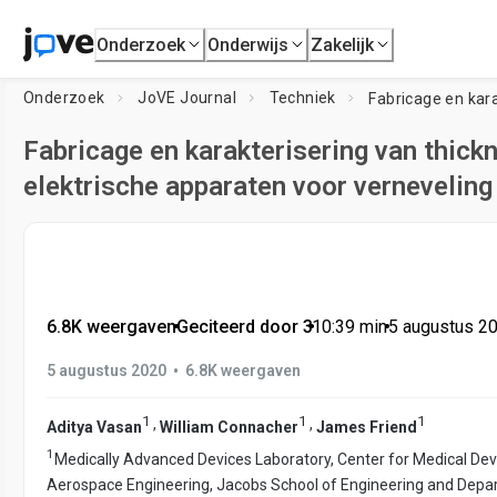
Onderzoek
Onderwijs
Zakelijk
Onderzoek
JoVE Journal
Techniek
Fabricage en karakterisering van thic
elektrische apparaten voor verneveling
6.8K weergaven
•
Geciteerd door 3
•
10:39
min
•
5 augustus 2
•
5 augustus 2020
6.8K weergaven
1
1
1
,
,
Aditya Vasan
William Connacher
James Friend
1
Medically Advanced Devices Laboratory, Center for Medical De
Aerospace Engineering, Jacobs School of Engineering and Depar