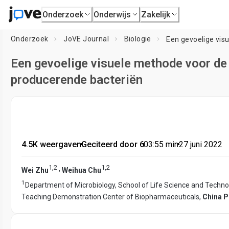
Onderzoek
Onderwijs
Zakelijk
Onderzoek
JoVE Journal
Biologie
Een gevoelige visuele methode voor de
producerende bacteriën
4.5K weergaven
•
Geciteerd door 6
•
03:55
min
•
27 juni 2022
1
,
2
1
,
2
,
Wei Zhu
Weihua Chu
1
Department of Microbiology, School of Life Science and Techno
Teaching Demonstration Center of Biopharmaceuticals,
China P