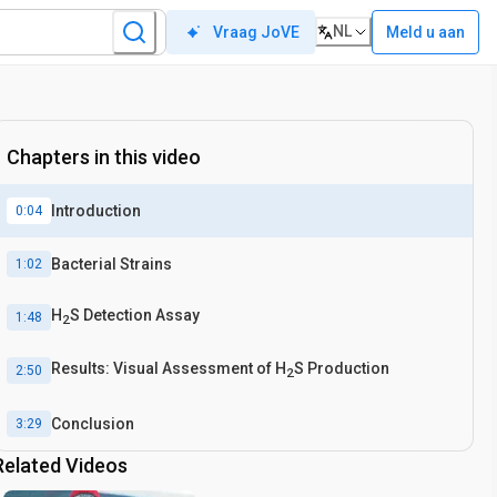
NL
Meld u aan
Vraag JoVE
Chapters in this video
Introduction
0:04
Bacterial Strains
1:02
H
S Detection Assay
1:48
2
Results: Visual Assessment of H
S Production
2:50
2
Conclusion
3:29
Related Videos