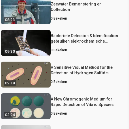
Zeewater Bemonstering en
Collection
0
Bekeken
08:23
Bacteriële Detection & Identification
gebruiken elektrochemische
sensoren
0
Bekeken
09:30
A Sensitive Visual Method for the
Detection of Hydrogen Sulfide-
Producing Bacteria
0
Bekeken
02:18
A New Chromogenic Medium for
Rapid Detection of Vibrio Species
0
Bekeken
02:24