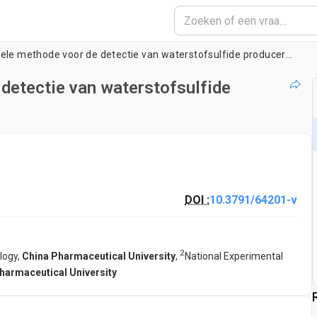
Een gevoelige visuele methode voor de detectie van waterstofsulfide producerende bacteriën
 detectie van waterstofsulfide
DOI :
10.3791/64201-v
2
logy,
China Pharmaceutical University
,
National Experimental
harmaceutical University