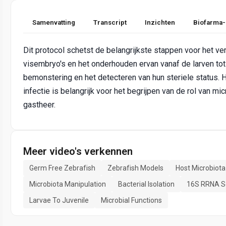
Samenvatting
Transcript
Inzichten
Biofarma-
Dit protocol schetst de belangrijkste stappen voor het ver
visembryo's en het onderhouden ervan vanaf de larven tot 
bemonstering en het detecteren van hun steriele status.
infectie is belangrijk voor het begrijpen van de rol van m
gastheer.
Meer video's verkennen
Germ Free Zebrafish
Zebrafish Models
Host Microbiota
Microbiota Manipulation
Bacterial Isolation
16S RRNA S
Larvae To Juvenile
Microbial Functions