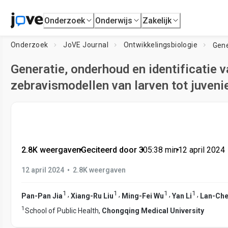
Onderzoek
Onderwijs
Zakelijk
Onderzoek
JoVE Journal
Ontwikkelingsbiologie
Generatie, onderhoud en identificatie v
zebravismodellen van larven tot juveni
2.8K weergaven
•
Geciteerd door 3
•
05:38
min
•
12 april 2024
•
12 april 2024
2.8K weergaven
1
1
1
1
,
,
,
,
Pan-Pan Jia
Xiang-Ru Liu
Ming-Fei Wu
Yan Li
Lan-Che
1
School of Public Health,
Chongqing Medical University