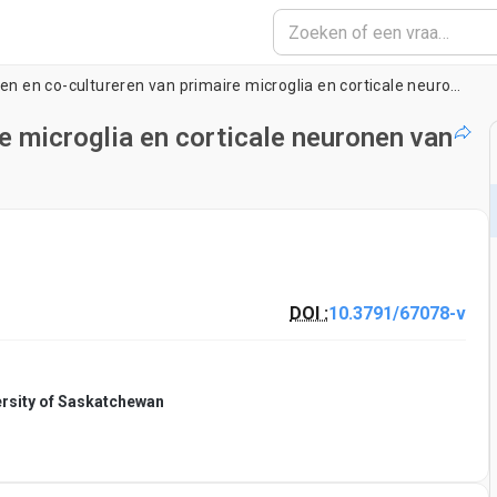
Genereren en co-cultureren van primaire microglia en corticale neuronen van muizen
e microglia en corticale neuronen van
DOI :
10.3791/67078-v
ersity of Saskatchewan