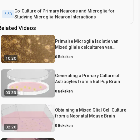
Co‐Culture of Primary Neurons and Microglia for
6:53
Studying Microglia‐Neuron Interactions
Related Videos
Primaire Microglia Isolatie van
Mixed gliale celculturen van
neonatale rat hersenweefsel
0
Bekeken
10:20
Generating a Primary Culture of
Astrocytes from a Rat Pup Brain
0
Bekeken
03:33
Obtaining a Mixed Glial Cell Culture
from a Neonatal Mouse Brain
0
Bekeken
02:26