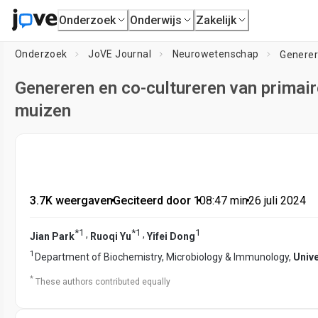
Onderzoek
Onderwijs
Zakelijk
Onderzoek
JoVE Journal
Neurowetenschap
Genereren en co-cultureren van primair
muizen
3.7K weergaven
•
Geciteerd door 1
•
08:47
min
•
26 juli 2024
*
1
*
1
1
,
,
Jian Park
Ruoqi Yu
Yifei Dong
1
Department of Biochemistry, Microbiology & Immunology,
Univ
*
These authors contributed equally