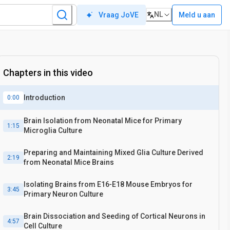
NL
Meld u aan
Vraag JoVE
Chapters in this video
Introduction
0:00
Brain Isolation from Neonatal Mice for Primary
1:15
Microglia Culture
Preparing and Maintaining Mixed Glia Culture Derived
2:19
from Neonatal Mice Brains
Isolating Brains from E16‐E18 Mouse Embryos for
3:45
Primary Neuron Culture
Brain Dissociation and Seeding of Cortical Neurons in
4:57
Cell Culture