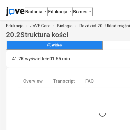
Badania
Edukacja
Biznes
Edukacja
JoVE Core
Biologia
Rozdział 20 : Układ mięś
20.2
Struktura kości
Wideo
·
41.7K
wyświetleń
01:55
min
Overview
Transcript
FAQ
Loading...