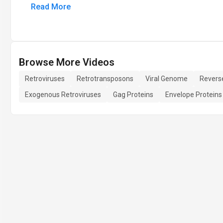
Read More
Browse More Videos
Retroviruses
Retrotransposons
Viral Genome
Revers
Exogenous Retroviruses
Gag Proteins
Envelope Proteins