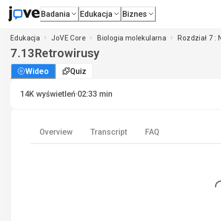
Badania
Edukacja
Biznes
Edukacja
JoVE Core
Biologia molekularna
Rozdział 7 :
7.13
Retrowirusy
Wideo
Quiz
·
14K
wyświetleń
02:33
min
Overview
Transcript
FAQ
Loading