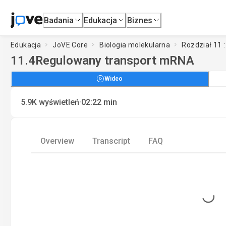
Badania
Edukacja
Biznes
Edukacja
JoVE Core
Biologia molekularna
Rozdział 11 
11.4
Regulowany transport mRNA
Wideo
·
5.9K
wyświetleń
02:22
min
Overview
Transcript
FAQ
Loading...