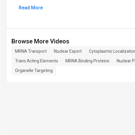
Read More
Browse More Videos
MRNA Transport
Nuclear Export
Cytoplasmic Localizatio
Trans Acting Elements
MRNA Binding Proteins
Nuclear 
Organelle Targeting