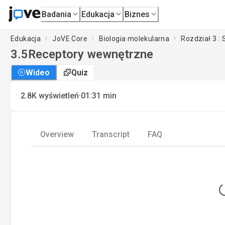
Badania
Edukacja
Biznes
Edukacja
JoVE Core
Biologia molekularna
Rozdział 3 : 
3.5
Receptory wewnętrzne
Wideo
Quiz
·
2.8K
wyświetleń
01:31
min
Overview
Transcript
FAQ
L