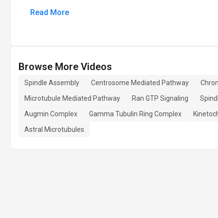
Read More
Browse More Videos
Spindle Assembly
Centrosome Mediated Pathway
Chro
Microtubule Mediated Pathway
Ran GTP Signaling
Spind
Augmin Complex
Gamma Tubulin Ring Complex
Kinetoc
Astral Microtubules