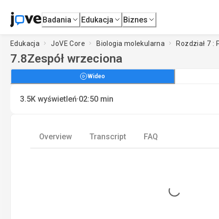
Badania
Edukacja
Biznes
Edukacja
JoVE Core
Biologia molekularna
Rozdział 7 :
7.8
Zespół wrzeciona
Wideo
·
3.5K
wyświetleń
02:50
min
Overview
Transcript
FAQ
Loading...