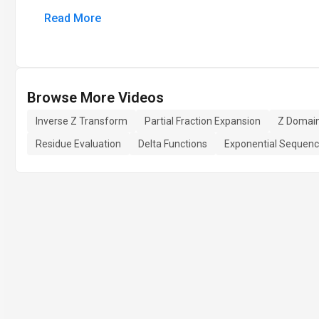
Read More
Browse More Videos
Inverse Z Transform
Partial Fraction Expansion
Z Domain
Residue Evaluation
Delta Functions
Exponential Sequen