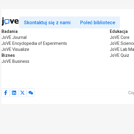
Skontaktuj się z nami
Poleć bibliotece
Badania
Edukacja
JoVE Journal
JoVE Core
JoVE Encyclopedia of Experiments
JoVE Scienc
JoVE Visualize
JoVE Lab Ma
Biznes
JoVE Quiz
JoVE Business
Co