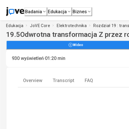
Badania
Edukacja
Biznes
Edukacja
JoVE Core
Elektrotechnika
Rozdział 19 : tra
19.5
Odwrotna transformacja Z przez 
Wideo
·
930
wyświetleń
01:20
min
Overview
Transcript
FAQ