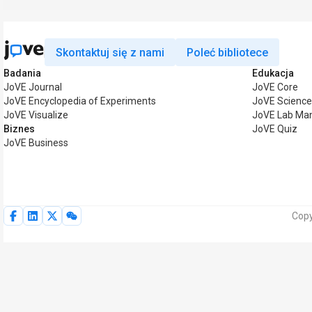
Skontaktuj się z nami
Poleć bibliotece
Badania
Edukacja
JoVE Journal
JoVE Core
JoVE Encyclopedia of Experiments
JoVE Science
JoVE Visualize
JoVE Lab Ma
Biznes
JoVE Quiz
JoVE Business
Copy