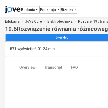
Badania
Edukacja
Biznes
Edukacja
JoVE Core
Elektrotechnika
Rozdział 19 : tra
19.6
Rozwiązanie równania różnicoweg
Wideo
·
871
wyświetleń
01:24
min
Overview
Transcript
FAQ