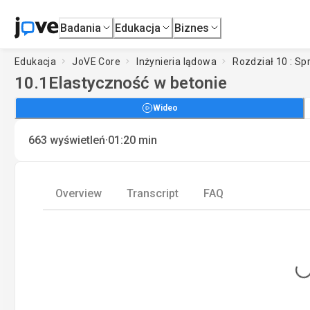
Badania
Edukacja
Biznes
Edukacja
JoVE Core
Inżynieria lądowa
Rozdział 10 : Sp
10.1
Elastyczność w betonie
Wideo
·
663
wyświetleń
01:20
min
Overview
Transcript
FAQ
Loading..