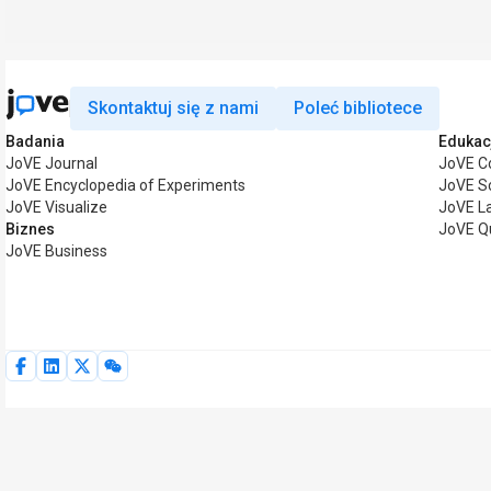
Skontaktuj się z nami
Poleć bibliotece
Badania
Edukac
JoVE Journal
JoVE C
JoVE Encyclopedia of Experiments
JoVE S
JoVE Visualize
JoVE L
Biznes
JoVE Q
JoVE Business