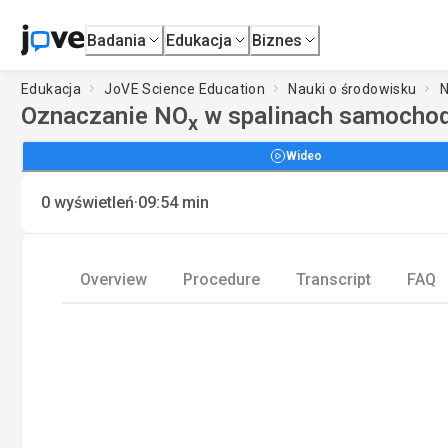
Badania
Edukacja
Biznes
Edukacja
JoVE Science Education
Nauki o środowisku
N
Oznaczanie NO
w spalinach samochod
x
Wideo
·
0
wyświetleń
09:54
min
Overview
Procedure
Transcript
FAQ