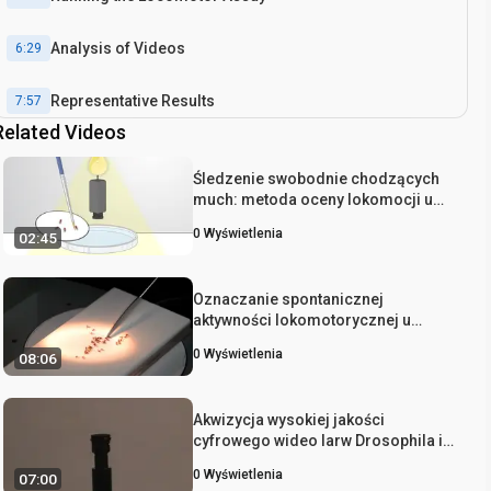
Analysis of Videos
6:29
Representative Results
7:57
Related Videos
Conclusion
8:35
Śledzenie swobodnie chodzących
much: metoda oceny lokomocji u
Drosophila
0
Wyświetlenia
02:45
Oznaczanie spontanicznej
aktywności lokomotorycznej u
Drosophila melanogaster
0
Wyświetlenia
08:06
Akwizycja wysokiej jakości
cyfrowego wideo larw Drosophila i
zachowań dorosłych z perspektywy
0
Wyświetlenia
07:00
bocznej