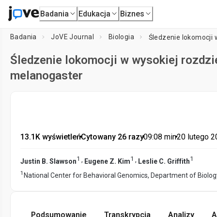
Badania
Edukacja
Biznes
Badania
JoVE Journal
Biologia
Śledzenie lokomocji 
Śledzenie lokomocji w wysokiej rozdzi
melanogaster
13.1K wyświetleń
•
Cytowany 26 razy
•
09:08
min
•
20 lutego 
1
1
1
,
,
Justin B. Slawson
Eugene Z. Kim
Leslie C. Griffith
1
National Center for Behavioral Genomics, Department of Biolo
Podsumowanie
Transkrypcja
Analizy
A