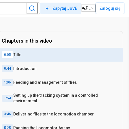
PL
Zaloguj się
Zapytaj JoVE
Chapters in this video
Title
0:05
Introduction
0:44
Feeding and management of flies
1:06
Setting up the tracking system in a controlled
1:54
environment
Delivering flies to the locomotion chamber
3:46
Running the Locomotor Assay
5:25