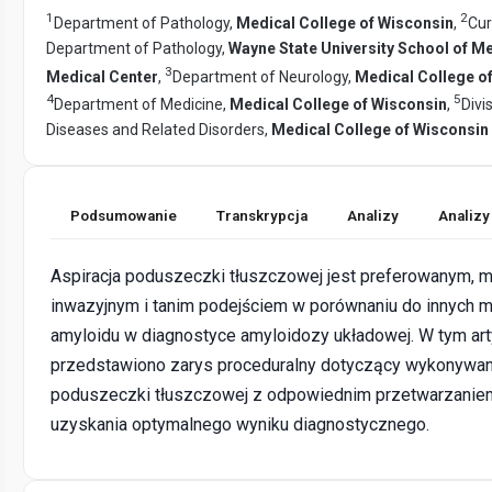
1
2
Department of Pathology,
Medical College of Wisconsin
,
Cur
Department of Pathology,
Wayne State University School of Me
3
Medical Center
,
Department of Neurology,
Medical College o
4
5
Department of Medicine,
Medical College of Wisconsin
,
Divi
Diseases and Related Disorders,
Medical College of Wisconsin
Podsumowanie
Transkrypcja
Analizy
Analizy
Aspiracja poduszeczki tłuszczowej jest preferowanym, m
inwazyjnym i tanim podejściem w porównaniu do innych 
amyloidu w diagnostyce amyloidozy układowej. W tym ar
przedstawiono zarys proceduralny dotyczący wykonywani
poduszeczki tłuszczowej z odpowiednim przetwarzaniem
uzyskania optymalnego wyniku diagnostycznego.