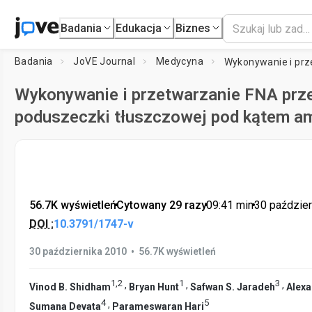
Badania
Edukacja
Biznes
Badania
JoVE Journal
Medycyna
Wykonywanie i przetwarzanie FNA prze
poduszeczki tłuszczowej pod kątem a
56.7K wyświetleń
•
Cytowany 29 razy
•
09:41
min
•
30 paździer
DOI :
10.3791/1747-v
•
30 października 2010
56.7K wyświetleń
1
,
2
1
3
,
,
,
Vinod B. Shidham
Bryan Hunt
Safwan S. Jaradeh
Alexa
4
5
,
Sumana Devata
Parameswaran Hari