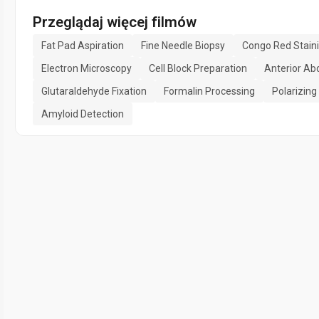
Przeglądaj więcej filmów
Fat Pad Aspiration
Fine Needle Biopsy
Congo Red Stain
Electron Microscopy
Cell Block Preparation
Anterior Ab
Glutaraldehyde Fixation
Formalin Processing
Polarizing
Amyloid Detection