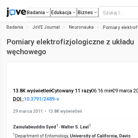
Badania
Edukacja
Biznes
Badania
JoVE Journal
Neuronauka
Pomiary elektrofizjologiczne z układu
węchowego
13.8K wyświetleń
•
Cytowany 11 razy
•
06:16
min
•
29 marca 2
DOI :
10.3791/2489-v
•
29 marca 2011
13.8K wyświetleń
1
1
,
Zainulabeuddin Syed
Walter S. Leal
1
Department of Entomology,
University of California, Davis