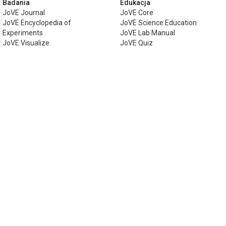
Badania
Edukacja
JoVE Journal
JoVE Core
JoVE Encyclopedia of
JoVE Science Education
Experiments
JoVE Lab Manual
JoVE Visualize
JoVE Quiz
Biznes
JoVE Business
Copyright © 2026 MyJoVE Corporation. Wsz