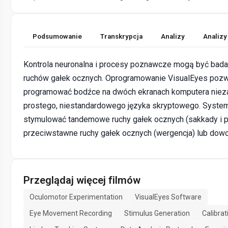
Podsumowanie
Transkrypcja
Analizy
Analizy
Kontrola neuronalna i procesy poznawcze mogą być bad
ruchów gałek ocznych. Oprogramowanie VisualEyes pozw
programować bodźce na dwóch ekranach komputera niez
prostego, niestandardowego języka skryptowego. Syst
stymulować tandemowe ruchy gałek ocznych (sakkady i pł
przeciwstawne ruchy gałek ocznych (wergencja) lub dowo
Przeglądaj więcej filmów
Oculomotor Experimentation
VisualEyes Software
Eye Movement Recording
Stimulus Generation
Calibra