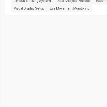
Limbus Tracking System
Data Analysis Protocol
Experi
Visual Display Setup
Eye Movement Monitoring