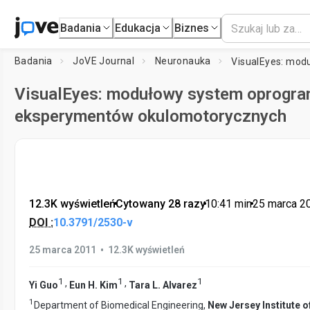
Badania
Edukacja
Biznes
Badania
JoVE Journal
Neuronauka
VisualEyes: modułowy system oprogr
eksperymentów okulomotorycznych
12.3K wyświetleń
•
Cytowany 28 razy
•
10:41
min
•
25 marca 2
DOI :
10.3791/2530-v
•
25 marca 2011
12.3K wyświetleń
1
1
1
,
,
Yi Guo
Eun H. Kim
Tara L. Alvarez
1
Department of Biomedical Engineering,
New Jersey Institute 