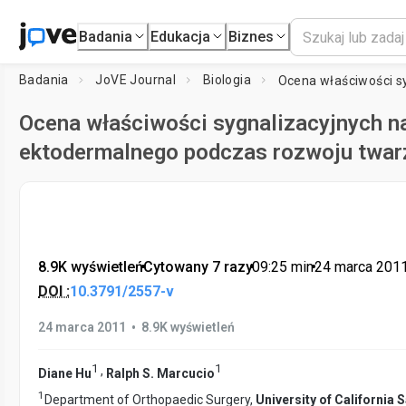
Badania
Edukacja
Biznes
Badania
JoVE Journal
Biologia
Ocena właściwości sygnalizacyjnych n
ektodermalnego podczas rozwoju twar
8.9K wyświetleń
•
Cytowany 7 razy
•
09:25
min
•
24 marca 201
DOI :
10.3791/2557-v
•
24 marca 2011
8.9K wyświetleń
1
1
,
Diane Hu
Ralph S. Marcucio
1
Department of Orthopaedic Surgery,
University of California 