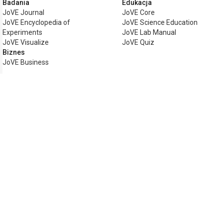
Badania
Edukacja
JoVE Journal
JoVE Core
JoVE Encyclopedia of
JoVE Science Education
Experiments
JoVE Lab Manual
JoVE Visualize
JoVE Quiz
Biznes
JoVE Business
Copyright © 2026 MyJoVE Corporation. W