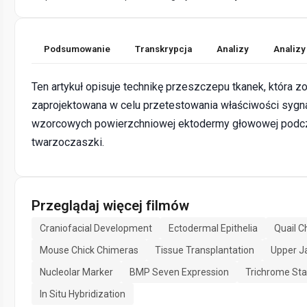
Podsumowanie
Transkrypcja
Analizy
Analizy
Ten artykuł opisuje technikę przeszczepu tkanek, która zo
zaprojektowana w celu przetestowania właściwości sygna
wzorcowych powierzchniowej ektodermy głowowej podc
twarzoczaszki.
Przeglądaj więcej filmów
Craniofacial Development
Ectodermal Epithelia
Quail C
Mouse Chick Chimeras
Tissue Transplantation
Upper J
Nucleolar Marker
BMP Seven Expression
Trichrome Sta
In Situ Hybridization