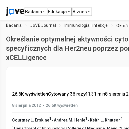
Badania
Edukacja
Biznes
Badania
JoVE Journal
Immunologia i infekcje
Określanie optymalnej aktywności cyto
specyficznych dla Her2neu poprzez po
xCELLigence
26.6K wyświetleń
•
Cytowany 36 razy
•
11:31
min
•
8 sierpnia 
•
8 sierpnia 2012
26.6K wyświetleń
1
1
1
,
,
Courtney L. Erskine
Andrea M. Henle
Keith L. Knutson
1
Department of Immunology,
College of Medicine, Mayo Clini