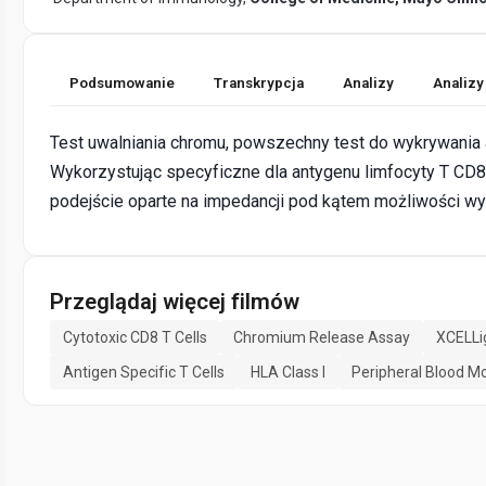
Podsumowanie
Transkrypcja
Analizy
Analizy
Test uwalniania chromu, powszechny test do wykrywania 
Wykorzystując specyficzne dla antygenu limfocyty T CD8 i
podejście oparte na impedancji pod kątem możliwości wy
Przeglądaj więcej filmów
Cytotoxic CD8 T Cells
Chromium Release Assay
XCELLi
Antigen Specific T Cells
HLA Class I
Peripheral Blood M