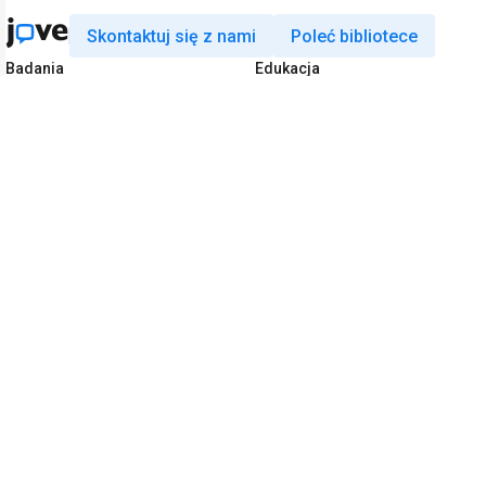
Skontaktuj się z nami
Poleć bibliotece
Badania
Edukacja
JoVE Journal
JoVE Core
JoVE Encyclopedia of
JoVE Science Education
Experiments
JoVE Lab Manual
JoVE Visualize
JoVE Quiz
Biznes
JoVE Business
Copyright © 2026 MyJoVE Corporation. Wsze