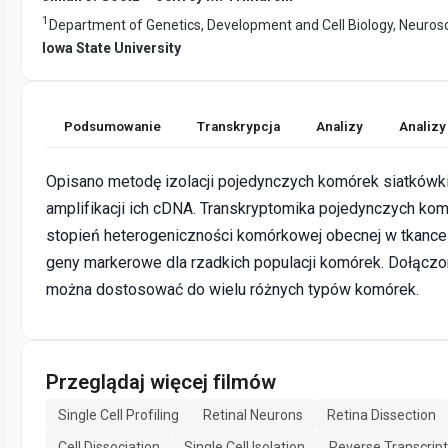
1
Department of Genetics, Development and Cell Biology, Neuros
Iowa State University
Podsumowanie
Transkrypcja
Analizy
Analizy
Opisano metodę izolacji pojedynczych komórek siatkówki 
amplifikacji ich cDNA. Transkryptomika pojedynczych kom
stopień heterogeniczności komórkowej obecnej w tkance
geny markerowe dla rzadkich populacji komórek. Dołączo
można dostosować do wielu różnych typów komórek.
Przeglądaj więcej filmów
Single Cell Profiling
Retinal Neurons
Retina Dissection
Cell Dissociation
Single Cell Isolation
Reverse Transcript