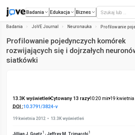
Badania
Edukacja
Biznes
Badania
JoVE Journal
Neuronauka
Profilowanie pojedynczych komórek
rozwijających się i dojrzałych neuronó
siatkówki
13.3K wyświetleń
•
Cytowany 13 razy
•
10:20
min
•
19 kwietnia
DOI :
10.3791/3824-v
•
19 kwietnia 2012
13.3K wyświetleń
1
1
,
Jillian J. Goetz
Jeffrey M. Trimarchi