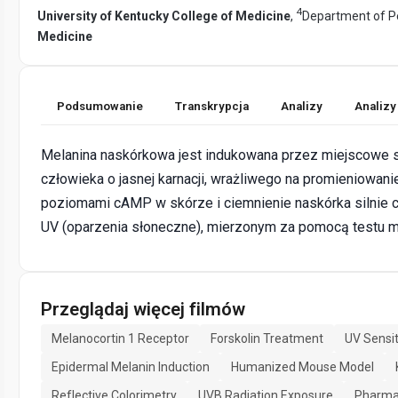
4
University of Kentucky College of Medicine
,
Department of Pe
Medicine
Podsumowanie
Transkrypcja
Analizy
Analizy
Melanina naskórkowa jest indukowana przez miejscowe 
człowieka o jasnej karnacji, wrażliwego na promieniowan
poziomami cAMP w skórze i ciemnienie naskórka silnie 
UV (oparzenia słoneczne), mierzonym za pomocą testu m
Przeglądaj więcej filmów
Melanocortin 1 Receptor
Forskolin Treatment
UV Sensit
Epidermal Melanin Induction
Humanized Mouse Model
Reflective Colorimetry
UVB Radiation Exposure
Pharmac