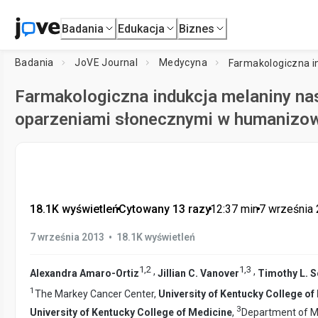
Badania
Edukacja
Biznes
Badania
JoVE Journal
Medycyna
Farmakologiczna indukcja melaniny nas
oparzeniami słonecznymi w humanizo
18.1K wyświetleń
•
Cytowany 13 razy
•
12:37
min
•
7 września
•
7 września 2013
18.1K wyświetleń
1
,
2
1
,
3
,
,
Alexandra Amaro-Ortiz
Jillian C. Vanover
Timothy L. S
1
The Markey Cancer Center,
University of Kentucky College of
3
University of Kentucky College of Medicine
,
Department of M