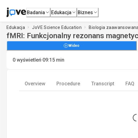
Badania
Edukacja
Biznes
Edukacja
JoVE Science Education
Biologia zaawansowan
fMRI: Funkcjonalny rezonans magnety
Wideo
·
0
wyświetleń
09:15
min
Overview
Procedure
Transcript
FAQ
Loading