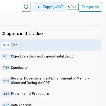
PL
Zaloguj się
Zapytaj JoVE
Chapters in this video
Title
0:05
Object Selection and Experimental Setup
0:51
Conclusion
7:39
Results: Dose-dependent Enhancement of Memory
6:40
Observed During the ORT
Experimental Procedure
2:13
Data Analysis
5:22