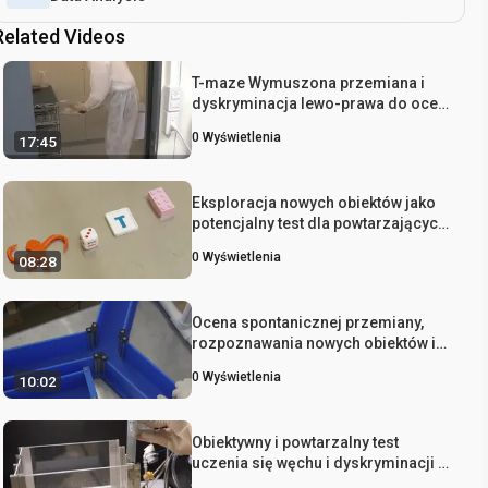
Related Videos
T-maze Wymuszona przemiana i
dyskryminacja lewo-prawa do oceny
pamięci roboczej i referencyjnej u
0
Wyświetlenia
17:45
myszy
Eksploracja nowych obiektów jako
potencjalny test dla powtarzających
się zachowań wyższego rzędu u
0
Wyświetlenia
08:28
myszy
Ocena spontanicznej przemiany,
rozpoznawania nowych obiektów i
zaciskania kończyn w
0
Wyświetlenia
10:02
transgenicznych mysich modelach
β amyloidu i neuropatologii tau
Obiektywny i powtarzalny test
uczenia się węchu i dyskryminacji u
myszy