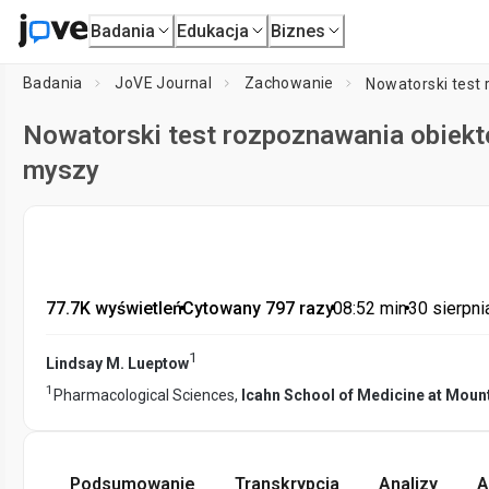
Badania
Edukacja
Biznes
Badania
JoVE Journal
Zachowanie
Nowatorski test rozpoznawania obiektó
myszy
77.7K wyświetleń
•
Cytowany 797 razy
•
08:52
min
•
30 sierpni
1
Lindsay M. Lueptow
1
Pharmacological Sciences,
Icahn School of Medicine at Mount
Podsumowanie
Transkrypcja
Analizy
A