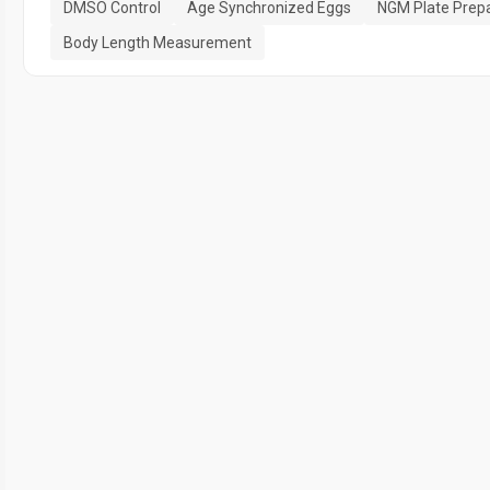
DMSO Control
Age Synchronized Eggs
NGM Plate Prepa
Body Length Measurement