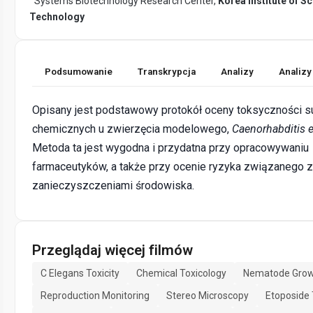
Systems Biotechnology Research Center,
Korea Institute of S
Technology
Podsumowanie
Transkrypcja
Analizy
Analizy
Opisany jest podstawowy protokół oceny toksyczności su
chemicznych u zwierzęcia modelowego,
Caenorhabditis 
Metoda ta jest wygodna i przydatna przy opracowywaniu
farmaceutyków, a także przy ocenie ryzyka związanego z
zanieczyszczeniami środowiska.
Przeglądaj więcej filmów
C Elegans Toxicity
Chemical Toxicology
Nematode Grow
Reproduction Monitoring
Stereo Microscopy
Etoposide