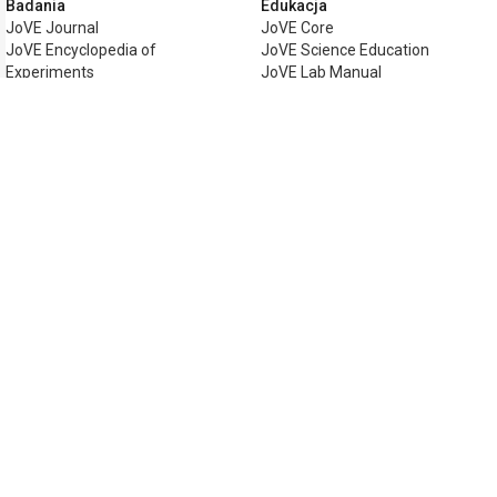
Badania
Edukacja
JoVE Journal
JoVE Core
JoVE Encyclopedia of
JoVE Science Education
Experiments
JoVE Lab Manual
JoVE Visualize
JoVE Quiz
Biznes
JoVE Business
Copyright © 2026 MyJoVE Corporation. Wsze