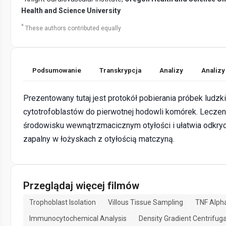
Health and Science University
*
These authors contributed equally
Podsumowanie
Transkrypcja
Analizy
Analizy
Prezentowany tutaj jest protokół pobierania próbek ludzk
cytotrofoblastów do pierwotnej hodowli komórek. Lecze
środowisku wewnątrzmacicznym otyłości i ułatwia odkry
zapalny w łożyskach z otyłością matczyną.
Przeglądaj więcej filmów
Trophoblast Isolation
Villous Tissue Sampling
TNF Alph
Immunocytochemical Analysis
Density Gradient Centrifug