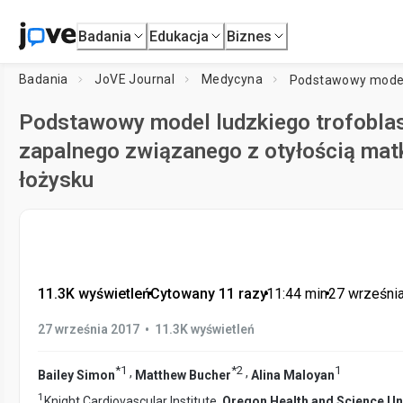
Badania
Edukacja
Biznes
Badania
JoVE Journal
Medycyna
Podstawowy model ludzkiego trofoblas
zapalnego związanego z otyłością matk
łożysku
11.3K wyświetleń
•
Cytowany 11 razy
•
11:44
min
•
27 wrześni
•
27 września 2017
11.3K wyświetleń
*
1
*
2
1
,
,
Bailey Simon
Matthew Bucher
Alina Maloyan
1
Knight Cardiovascular Institute,
Oregon Health and Science Un