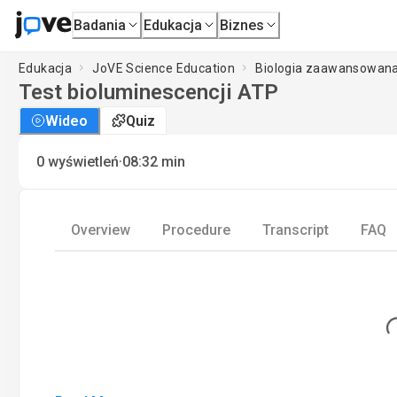
Badania
Edukacja
Biznes
Edukacja
JoVE Science Education
Biologia zaawansowan
Test bioluminescencji ATP
Wideo
Quiz
·
0
wyświetleń
08:32
min
Overview
Procedure
Transcript
FAQ
Load