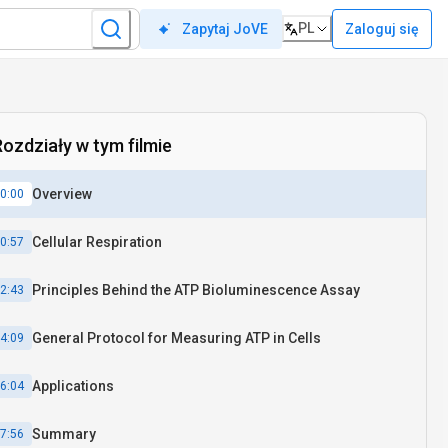
PL
Zaloguj się
Zapytaj JoVE
Rozdziały w tym filmie
Overview
0:00
Cellular Respiration
0:57
Principles Behind the ATP Bioluminescence Assay
2:43
General Protocol for Measuring ATP in Cells
4:09
Applications
6:04
Summary
7:56