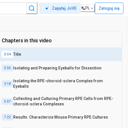
PL
Zaloguj się
Zapytaj JoVE
Chapters in this video
Title
0:04
Isolating and Preparing Eyeballs for Dissection
0:50
Isolating the RPE-choroid-sclera Complex from
3:18
Eyeballs
Collecting and Culturing Primary RPE Cells from RPE-
5:07
choroid-sclera Complexes
Results: Characterize Mouse Primary RPE Cultures
7:22