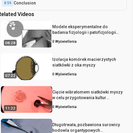
Conclusion
8:59
Related Videos
Modele eksperymentalne do
badania fizjologii i patofizjologii
nabłonka barwnikowego siatkówki
0
Wyświetlenia
08:28
Izolacja komórek macierzystych
siatkówki z oka myszy
0
Wyświetlenia
07:22
Cięcie wibratomem siatkówki myszy
w celu przygotowania kultur
fotoreceptorowych
0
Wyświetlenia
11:22
Długotrwała, pozbawiona surowicy
hodowla organtypowych