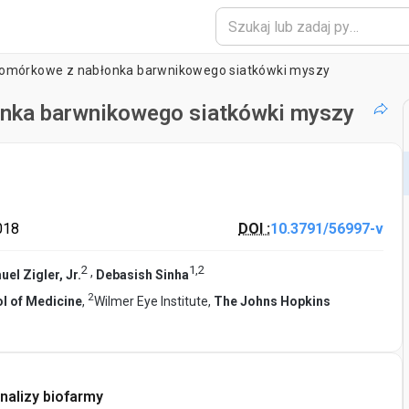
komórkowe z nabłonka barwnikowego siatkówki myszy
nka barwnikowego siatkówki myszy
018
DOI :
10.3791/56997-v
2
1
,
2
,
uel Zigler, Jr.
Debasish Sinha
2
ol of Medicine
,
Wilmer Eye Institute,
The Johns Hopkins
nalizy biofarmy