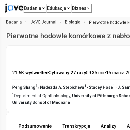
Badania
Edukacja
Biznes
Badania
JoVE Journal
Biologia
Pierwotne hodowle 
Pierwotne hodowle komórkowe z nabło
21.6K wyświetleń
•
Cytowany 27 razy
•
09:35
min
•
16 marca 2
1
1
1
,
,
,
Peng Shang
Nadezda A. Stepicheva
Stacey Hose
J. Sam
1
Department of Ophthalmology,
University of Pittsburgh Scho
University School of Medicine
Podsumowanie
Transkrypcja
Analizy
A