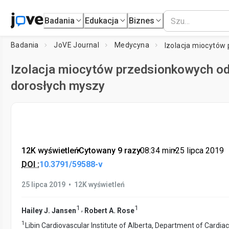
Badania
Edukacja
Biznes
Badania
JoVE Journal
Medycyna
Izolacja miocytów przedsionkowych o
dorosłych myszy
12K wyświetleń
•
Cytowany 9 razy
•
08:34
min
•
25 lipca 2019
DOI :
10.3791/59588-v
•
25 lipca 2019
12K wyświetleń
1
1
,
Hailey J. Jansen
Robert A. Rose
1
Libin Cardiovascular Institute of Alberta, Department of Cardia