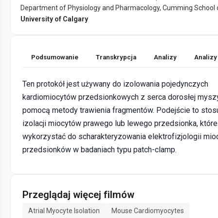
Department of Physiology and Pharmacology, Cumming School o
University of Calgary
Podsumowanie
Transkrypcja
Analizy
Analizy
Ten protokół jest używany do izolowania pojedynczych
kardiomiocytów przedsionkowych z serca dorosłej mysz
pomocą metody trawienia fragmentów. Podejście to stosu
izolacji miocytów prawego lub lewego przedsionka, któr
wykorzystać do scharakteryzowania elektrofizjologii mi
przedsionków w badaniach typu patch-clamp.
Przeglądaj więcej filmów
Atrial Myocyte Isolation
Mouse Cardiomyocytes