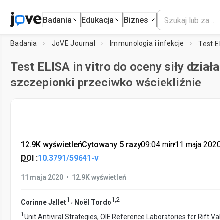
Badania
Edukacja
Biznes
Badania
JoVE Journal
Immunologia i infekcje
Test ELISA in vitro do oceny siły działa
szczepionki przeciwko wściekliźnie
12.9K wyświetleń
•
Cytowany 5 razy
•
09:04
min
•
11 maja 202
DOI :
10.3791/59641-v
•
11 maja 2020
12.9K wyświetleń
1
1
,
2
,
Corinne Jallet
Noël Tordo
1
Unit Antiviral Strategies, OIE Reference Laboratories for Rift Va