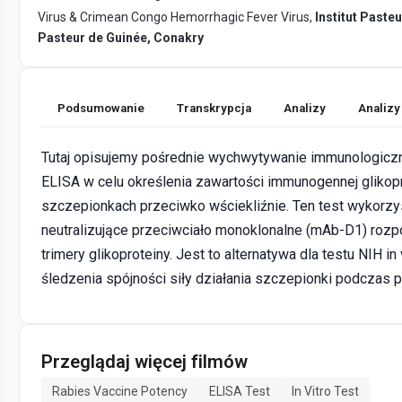
Virus & Crimean Congo Hemorrhagic Fever Virus,
Institut Pasteu
Pasteur de Guinée, Conakry
Podsumowanie
Transkrypcja
Analizy
Analizy
Tutaj opisujemy pośrednie wychwytywanie immunologic
ELISA w celu określenia zawartości immunogennej glikop
szczepionkach przeciwko wściekliźnie. Ten test wykorzy
neutralizujące przeciwciało monoklonalne (mAb-D1) roz
trimery glikoproteiny. Jest to alternatywa dla testu NIH in
śledzenia spójności siły działania szczepionki podczas p
Przeglądaj więcej filmów
Rabies Vaccine Potency
ELISA Test
In Vitro Test