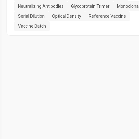
Neutralizing Antibodies
Glycoprotein Trimer
Monoclonal
Serial Dilution
Optical Density
Reference Vaccine
Vaccine Batch