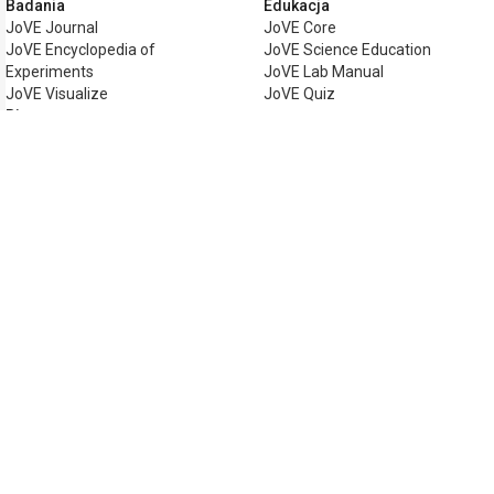
Badania
Edukacja
JoVE Journal
JoVE Core
JoVE Encyclopedia of
JoVE Science Education
Experiments
JoVE Lab Manual
JoVE Visualize
JoVE Quiz
Biznes
JoVE Business
Copyright © 2026 MyJoVE Corporation. Wsz