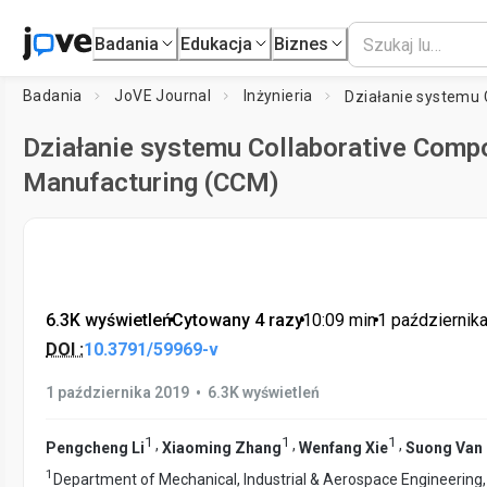
Badania
Edukacja
Biznes
Badania
JoVE Journal
Inżynieria
Działanie systemu Collaborative Comp
Manufacturing (CCM)
6.3K wyświetleń
•
Cytowany 4 razy
•
10:09
min
•
1 październik
DOI :
10.3791/59969-v
•
1 października 2019
6.3K wyświetleń
1
1
1
,
,
,
Pengcheng Li
Xiaoming Zhang
Wenfang Xie
Suong Van
1
Department of Mechanical, Industrial & Aerospace Engineering