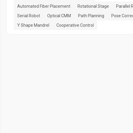
Automated Fiber Placement
Rotational Stage
Parallel 
Serial Robot
Optical CMM
Path Planning
Pose Corre
Y Shape Mandrel
Cooperative Control