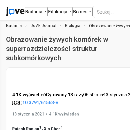
Badania
Edukacja
Biznes
Badania
JoVE Journal
Biologia
Obrazowanie żywych komórek w
superrozdzielczości struktur
subkomórkowych
4.1K wyświetleń
•
Cytowany 13 razy
•
06:50
min
•
13 stycznia 
DOI :
10.3791/61563-v
•
13 stycznia 2021
4.1K wyświetleń
1
1
,
Rajesh Ranjan
Xin Chen