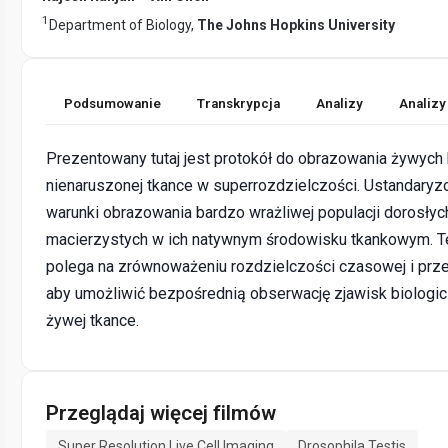
1
Department of Biology,
The Johns Hopkins University
Podsumowanie
Transkrypcja
Analizy
Analizy
Prezentowany tutaj jest protokół do obrazowania żywyc
nienaruszonej tkance w superrozdzielczości. Ustandary
warunki obrazowania bardzo wrażliwej populacji dorosły
macierzystych w ich natywnym środowisku tkankowym. Te
polega na zrównoważeniu rozdzielczości czasowej i prze
aby umożliwić bezpośrednią obserwację zjawisk biologi
żywej tkance.
Przeglądaj więcej filmów
Super Resolution Live Cell Imaging
Drosophila Testis