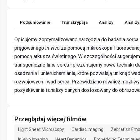
Podsumowanie
Transkrypcja
Analizy
Analizy
Opisujemy zoptymalizowane narzędzia do badania serca 
pręgowanego
in vivo
za pomocą mikroskopii fluorescency
pomocą arkusza świetlnego. W szczególności sugerujem
transgeniczne linie serca i prezentujemy nowe techniki d
osadzania i unieruchamiania, które pozwalają uniknąć wa
rozwojowych i wad serca. Przewidziano również możliwy
pozyskiwania i analizy danych dostosowany do obrazowa
Przeglądaj więcej filmów
Light Sheet Microscopy
Cardiac Imaging
Zebrafish Emb
In Vivo Imaging
Heart Dynamics
Embedding Technique