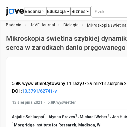
Badania
Edukacja
Biznes
Badania
JoVE Journal
Biologia
Mikroskopia świetlna szybkiej dynamik
serca w zarodkach danio pręgowanego
5.8K wyświetleń
•
Cytowany 11 razy
•
07:29
min
•
13 sierpnia 
DOI :
10.3791/62741-v
•
13 sierpnia 2021
5.8K wyświetleń
1
1
1
,
,
,
Anjalie Schlaeppi
Alyssa Graves
Michael Weber
Jan Hui
1
Morgridge Institute for Research, Madison, WI