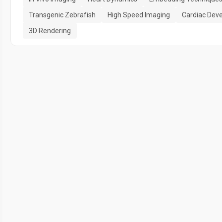
Transgenic Zebrafish
High Speed Imaging
Cardiac Dev
3D Rendering